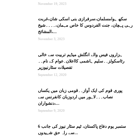
November 19, 2023
سکھ ہوامسلمان،سرفرازی بنی اسکی شان،غربت
رہی پہچان، جنت الفردوس کا خاص مہمان،۔۔۔۔شیخ
المشائخ،...
November 3, 2023
ہزاروں فیس والے انگلش میڈیم تربیت سے خالی
رٹاسکولز۔۔سلیم ہاشمی کااعلان۔عوام کے نام۔۔
تفصیلات سٹارنیوزپر
September 12, 2020
پوری قوم کی ایک آواز۔۔قومی زبان میں یکساں
نصاب۔۔۔لاہور میں اردوزبان کانفرنس سے
دنشواران،...
September 9, 2020
6 ستمبر یوم دفاع پاکستان، ٹیم سٹار نیوز کی جانب
سے راہ حق شہیدوں...