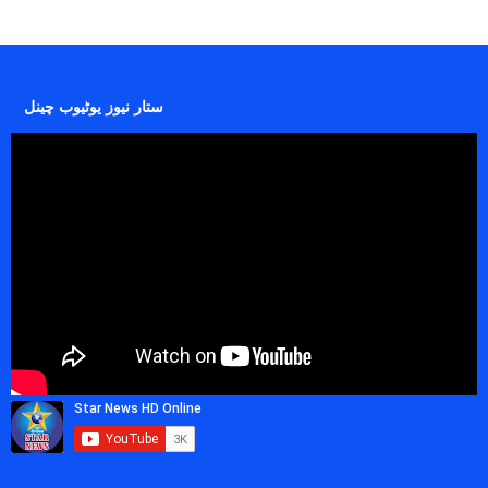
ستار نیوز یوٹیوب چینل