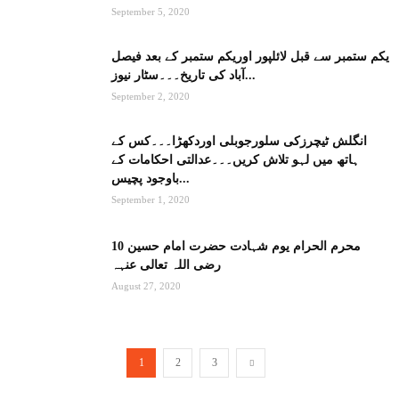
September 5, 2020
یکم ستمبر سے قبل لائلپور اوریکم ستمبر کے بعد فیصل
آباد کی تاریخ۔۔۔سٹار نیوز...
September 2, 2020
انگلش ٹیچرزکی سلورجوبلی اوردکھڑا۔۔۔کس کے
ہاتھ میں لہو تلاش کریں۔۔۔عدالتی احکامات کے
باوجود پچیس...
September 1, 2020
10 محرم الحرام یوم شہادت حضرت امام حسین
رضی اللہ تعالی عنہہ
August 27, 2020
1
2
3