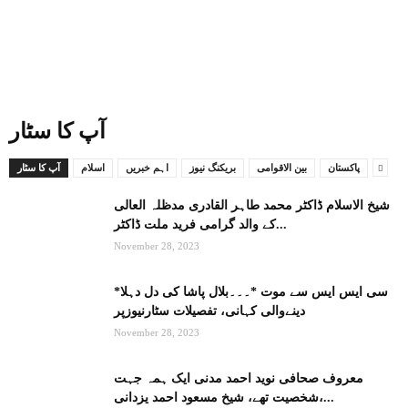
آپ کا سٹار
پاکستان
بین الاقوامی
بریکنگ نیوز
اہم خبریں
اسلام
آپ کا سٹار
شیخ الاسلام ڈاکٹر محمد طاہر القادری مدظلہ العالی
کے والد گرامی فرید ملت ڈاکٹر...
November 28, 2023
*سی ایس ایس سے موت *۔۔۔بلال پاشا کی دل دہلا
دینےوالی کہانی، تفصیلات سٹارنیوزپر
November 28, 2023
معروف صحافی نوید احمد مدنی ایک ہمہ جہت
شخصیت تھے، شیخ مسعود احمد یزدانی،...