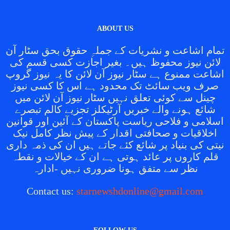
ABOUT US
تمام اشاعت و نشریات کے جملہِ حقوق بحق سٹار آن
لائن نیوز محفوظ ہیں۔ بغیر اجازت کسی قسم کی
اشاعت ممنوع ہے سٹار نیوز آن لائن کا یہ نیوز گروپ
صرف ویب سائٹ تک محدود ہے اس کا کسی نیوز
چینل سے کوئی تعلق نہیں سٹار نیوز آن لائن میں
شائع ہونے والے خبریں آرٹیکلز تجزیے کالم تبصرے
اسلامی و فلاحی ریاست پاکستان کے آئین اور قوانین
اخلاقیات و صحافتی اقدار کے پیش نظر کامل نیک
نیتی کی بنیاد پر شائع کئے جاتے ہیں ان کی ذمہ داری
قلم کاروں پر عائد ہوتی ہے ان کے خیالات و نقطہ
نظر سے متفق ہونا ضروری نہیں -ادارہ
Contact us:
starnewshdonline@gmail.com