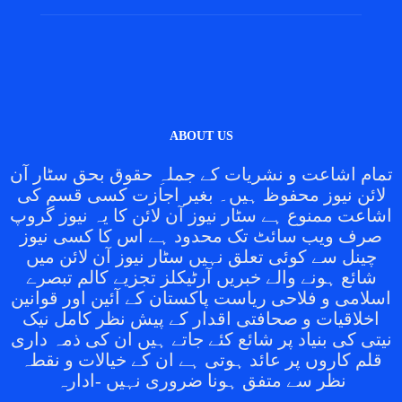
ABOUT US
تمام اشاعت و نشریات کے جملہِ حقوق بحق سٹار آن
لائن نیوز محفوظ ہیں۔ بغیر اجازت کسی قسم کی
اشاعت ممنوع ہے سٹار نیوز آن لائن کا یہ نیوز گروپ
صرف ویب سائٹ تک محدود ہے اس کا کسی نیوز
چینل سے کوئی تعلق نہیں سٹار نیوز آن لائن میں
شائع ہونے والے خبریں آرٹیکلز تجزیے کالم تبصرے
اسلامی و فلاحی ریاست پاکستان کے آئین اور قوانین
اخلاقیات و صحافتی اقدار کے پیش نظر کامل نیک
نیتی کی بنیاد پر شائع کئے جاتے ہیں ان کی ذمہ داری
قلم کاروں پر عائد ہوتی ہے ان کے خیالات و نقطہ
نظر سے متفق ہونا ضروری نہیں -ادارہ