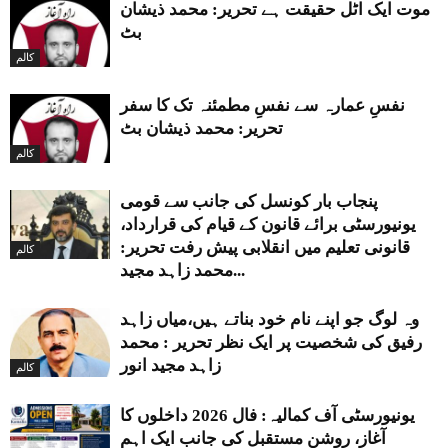
موت ایک اٹل حقیقت ہے تحریر: محمد ذیشان
بٹ
کالم
نفسِ عمارہ سے نفسِ مطمئنہ تک کا سفر
تحریر: محمد ذیشان بٹ
کالم
پنجاب بار کونسل کی جانب سے قومی
یونیورسٹی برائے قانون کے قیام کی قرارداد،
قانونی تعلیم میں انقلابی پیش رفت تحریر:
کالم
محمد زاہد مجید...
وہ لوگ جو اپنے نام خود بناتے ہیں،میاں زاہد
رفیق کی شخصیت پر ایک نظر تحریر : محمد
زاہد مجید انور
کالم
یونیورسٹی آف کمالیہ: فال 2026 داخلوں کا
آغاز، روشن مستقبل کی جانب ایک اہم