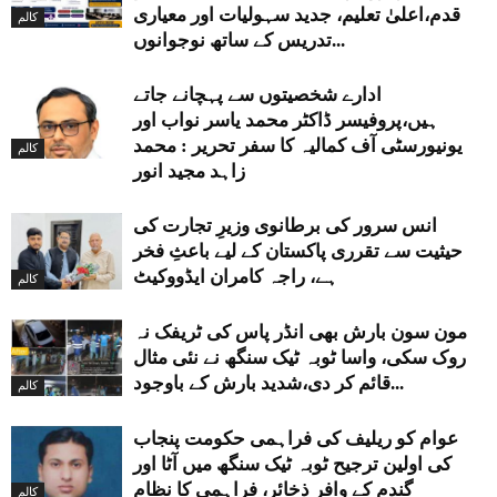
قدم،اعلیٰ تعلیم، جدید سہولیات اور معیاری
کالم
تدریس کے ساتھ نوجوانوں...
ادارے شخصیتوں سے پہچانے جاتے
ہیں،پروفیسر ڈاکٹر محمد یاسر نواب اور
یونیورسٹی آف کمالیہ کا سفر تحریر : محمد
کالم
زاہد مجید انور
انس سرور کی برطانوی وزیرِ تجارت کی
حیثیت سے تقرری پاکستان کے لیے باعثِ فخر
ہے، راجہ کامران ایڈووکیٹ
کالم
مون سون بارش بھی انڈر پاس کی ٹریفک نہ
روک سکی، واسا ٹوبہ ٹیک سنگھ نے نئی مثال
قائم کر دی،شدید بارش کے باوجود...
کالم
عوام کو ریلیف کی فراہمی حکومت پنجاب
کی اولین ترجیح ٹوبہ ٹیک سنگھ میں آٹا اور
گندم کے وافر ذخائر، فراہمی کا نظام
کالم