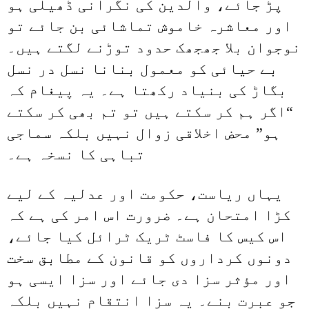
پڑ جائے، والدین کی نگرانی ڈھیلی ہو
اور معاشرہ خاموش تماشائی بن جائے تو
نوجوان بلا جھجھک حدود توڑنے لگتے ہیں۔
بے حیائی کو معمول بنانا نسل در نسل
بگاڑ کی بنیاد رکھتا ہے۔ یہ پیغام کہ
“اگر ہم کر سکتے ہیں تو تم بھی کر سکتے
ہو” محض اخلاقی زوال نہیں بلکہ سماجی
تباہی کا نسخہ ہے۔
یہاں ریاست، حکومت اور عدلیہ کے لیے
کڑا امتحان ہے۔ ضرورت اس امر کی ہے کہ
اس کیس کا فاسٹ ٹریک ٹرائل کیا جائے،
دونوں کرداروں کو قانون کے مطابق سخت
اور مؤثر سزا دی جائے اور سزا ایسی ہو
جو عبرت بنے۔ یہ سزا انتقام نہیں بلکہ