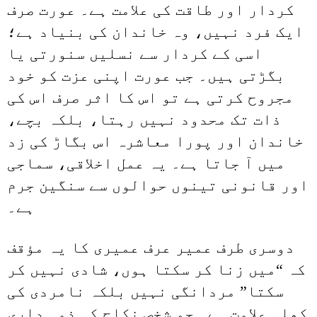
کردار اور طاقت کی علامت ہے۔ عورت صرف
ایک فرد نہیں، وہ خاندان کی بنیاد ہے؛
اسی کے کردار سے نسلیں سنورتی یا
بگڑتی ہیں۔ جب عورت اپنی عزت کو خود
مجروح کرتی ہے تو اس کا اثر صرف اس کی
ذات تک محدود نہیں رہتا، بلکہ بچے،
خاندان اور پورا معاشرہ اس بگاڑ کی زد
میں آ جاتا ہے۔ یہ عمل اخلاقی، سماجی
اور قانونی تینوں حوالوں سے سنگین جرم
ہے۔
دوسری طرف عمیر عرف عمیری کا یہ مؤقف
کہ “میں زنا کر سکتا ہوں، شادی نہیں کر
سکتا” مردانگی نہیں بلکہ نامردی کی
کھلی علامت ہے۔ جو شخص نکاح کی ذمہ داری