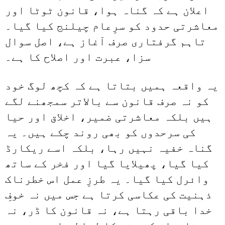
اعلان ہے کہ گناہ ہوا، قانون ٹوٹا اور
معاشرتی حدود کو سرِعام چیلنج کیا گیا۔
تاہم گرفتاری صرف آغاز ہے، اصل سوال
سزا، عبرت اور اصلاح کا ہے۔
یہ واقعہ ہمیں بتاتا ہے کہ کچھ لوگ خود
کو نہ صرف قانون سے بالاتر سمجھنے لگے
ہیں بلکہ معاشرتی ضمیر، اخلاق اور حیا
کی سرحدوں کو بھی روند چکے ہیں۔ یہ
گناہ خفیہ نہیں رہا، بلکہ اسے ریکارڈ
کیا گیا، پھیلایا گیا اور فخر کے ساتھ
وائرل کیا گیا۔ یہ طرزِ عمل اس خطرناک
ذہنیت کی عکاسی کرتا ہے جس میں نہ خوفِ
خدا باقی رہتا ہے، نہ قانون کا ڈر، نہ