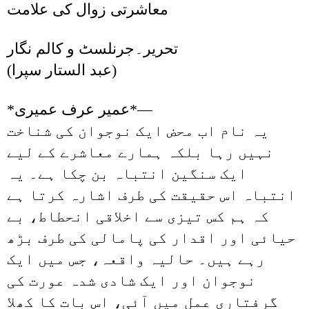
معاشرتی زوال کی علامت
تحریر۔جرنلسٹ و کالم نگار
(عبد الستار سپرا)
*عمیر عرف عمیری*—
یہ نام اب محض ایک نوجوان کی شناخت
نہیں رہا بلکہ ہمارے معاشرے کے لیے
ایک سنگین انتباہ بن چکا ہے۔ یہ
انتباہ اس حقیقت کی طرف اشارہ کرتا ہے
کہ ہم کس تیزی سے اخلاقی انحطاط، بے
حیائی اور اقدار کی پامالی کی طرف بڑھ
رہے ہیں۔ حالیہ واقعہ، جس میں ایک
نوجوان اور ایک شادی شدہ عورت کی
گرفتاری عمل میں آئی، اس بات کا کھلا