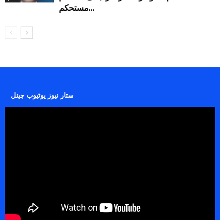
مستحکم...
ستار نیوز یوٹیوب چینل