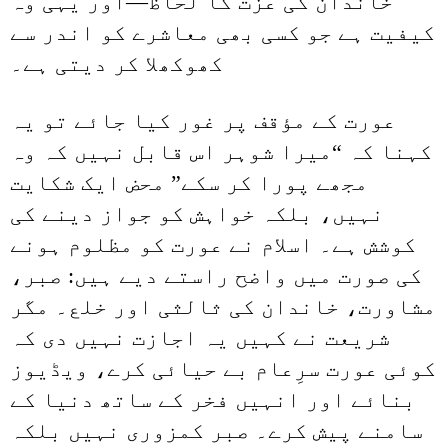
خاندان کی عزت کا لحاظ—اور یہی وہ
کیفیت ہے جو کسی بھی معاشرے کو اندر سے
کھوکھلا کر دیتی ہے۔
عورت کے مؤقف پر غور کیا جائے تو یہ
کہنا کہ “میرا شوہر اس قابل نہیں کہ وہ
مجھے پورا کر سکے” محض ایک شکایت
نہیں، بلکہ خواہش کو جواز دینے کی
کوشش ہے۔ اسلام نے عورت کو مظلوم ہونے
کی صورت میں واضح راستے دیے ہیں: صبر،
مشاورت، خاندان کی ثالثی اور خلع۔ مگر
شریعت نے کہیں یہ اجازت نہیں دی کہ
کوئی عورت سرِعام بے حیائی کرے، ویڈیوز
بنائے اور انہیں فخر کے ساتھ دنیا کے
سامنے پیش کرے۔ صبر کمزوری نہیں بلکہ