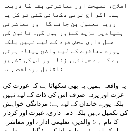
اصلاح، نصیحت اور معاشرتی بقا کا ذریعہ
ہے۔ اگر آج نرمی دکھائی گئی تو کل یہ
رویہ معمول بن جائے گا اور معاشرتی
بنیادیں مزید کمزور ہوں گی۔ قانون کی
عمل داری محض فرد کے لیے نہیں بلکہ
پورے معاشرے کے لیے واضح پیغام ہوتی
ہے کہ بے حیائی، زنا اور اس کی تشہیر
ناقابلِ برداشت ہے۔
یہ واقعہ ہمیں یہ بھی سکھاتا ہے کہ عورت کی
عزت اور پردہ صرف اس کی ذات کے لیے نہیں
بلکہ پورے خاندان کے لیے ہے؛ مردانگی خواہش
کی تکمیل نہیں بلکہ ذمہ داری، غیرت اور کردار
کا نام ہے؛ والدین، تعلیمی ادارے اور معاشرہ
مل کر اپنی ذمہ داری ادا کریں؛ گناہ پر ندامت