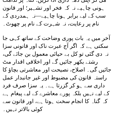
ہونی چاہیے نہ کہ فخر اور تشہیر؛ اور قانون
سب کے لیے برابر ہونا چاہیے—نہ ہمدردی کے
نام پر رعایت، نہ شہرت کے نام پر چھوٹ۔
آخر میں یہ بات پوری وضاحت کے ساتھ کہی جا
سکتی ہے کہ اگر آج عبرت ناک اور قانونی سزا
نہ دی گئی تو کل بے حیائی معمول بن جائے گی،
رشتے بکھر جائیں گے اور اخلاقی اقدار مٹ
جائیں گی۔ اصلاح، نصیحت اور معاشرتی بچاؤ کا
راستہ قانون کی مضبوط اور غیر جانبدار عمل
داری سے ہو کر گزرتا ہے۔ یہ سزا صرف فرد
کے لیے نہیں بلکہ پورے معاشرے کے لیے پیغام ہے
کہ گناہ کا انجام سخت ہوتا ہے، اور قانون سے
کوئی بالاتر نہیں۔