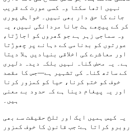
نہیں اٹھا سکتا وہ کسی عورت کے قریب
جانے کا حق دار بھی نہیں۔ خواہش پوری
کر کے پیچھے ہٹ جانا مردانگی نہیں، یہ
وہ سماجی زہر ہے جو گھروں کو اجاڑتا،
عورتوں کو بدنامی کے دہانے پر چھوڑتا
اور معاشرے کی اخلاقی بنیادیں ہلا دیتا
ہے۔ یہ محض گناہ نہیں بلکہ دیدہ دلیری
کے ساتھ گناہ کی تشہیر ہے—جس کا مقصد
خوف کو ختم کرنا، حیا کو کمزور کرنا
اور یہ پیغام دینا ہے کہ حدود بے معنی
ہیں۔
یہ کیس ہمیں ایک اور تلخ حقیقت سے بھی
روبرو کراتا ہے: جب قانون کا خوف کمزور