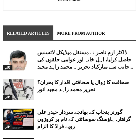
RELATED ARTICLES
MORE FROM AUTHOR
ڈاکٹر ارم ناصر نے مستقل میڈیکل لائسنس
حاصل کرلیا، اہلِ خانہ اور عوامی حلقوں کی
جانب سے مبارکباد تحریر ۔ محمد زاہد مجید...
کالم
صحافت کا زوال یا صحافتی اقدار کا بحران؟
تحریر محمد زاہد مجید انور
کالم
گورنر پنجاب کے بھانجے سردار حیدر علی
گرفتار، ہاؤسنگ سوسائٹی کے نام پر کروڑوں
روپے فراڈ کا الزام
کالم