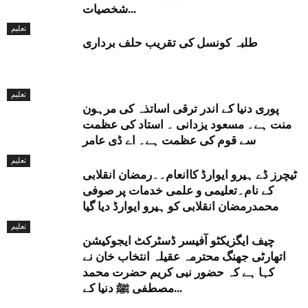
شخصیات...
تعلیم
طلبہ کونسل کی تقریب حلف برداری
تعلیم
پوری دنیا کے اندر ترقی اساتذہ کی مرہون
منت ہے۔ مسعود یزدانی ۔ استاد کی عظمت
سے قوم کی عظمت ہے۔ اے ڈی عامر
تعلیم
ٹیچرز ڈے ہیرو ایوارڈ کاانعام۔۔رمضان انقلابی
کے نام۔تعلیمی و علمی خدمات پر صوفی
محمدرمضان انقلابی کو ہیرو ایوارڈ دیا گیا
تعلیم
چیف ایگزیکٹو آفیسر ڈسٹرکٹ ایجوکیشن
اتھارٹی جھنگ محترمہ عقیلہ انتخاب خان نے
کہا ہے کہ حضور نبی کریم حضرت محمد
مصطفی ﷺ دنیا کے...