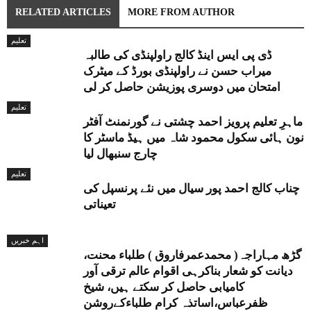
RELATED ARTICLES
MORE FROM AUTHOR
تعلیم
ڈی پی ایس اینڈ کالج راولپنڈی کی طالبہ
میراب حسن نے راولپنڈی بورڈ کے میٹرک
امتحان میں دوسری پوزیشن حاصل کر لی
تعلیم
ماہرِ تعلیم پرویز احمد چشتی نے گورنمنٹ آفٹر
نون ہائی سکول محمود شاہ میں ہیڈ ماسٹر کا
چارج سنبھال لیا
تعلیم
چناب کالج احمد پور سیال میں نئے پرنسپل کی
تعیناتی
اہم خبریں
گڑھ مہاراجہ( محمدعمرفاروق ) طلباء محنت،
دیانت کو شعار بناکرہی اقوام عالم ترقی آور
کامیابی حاصل کر سکتے ہیں، شیخ
ظفرعباس،اساتذہ کرام طلباءکےروشن