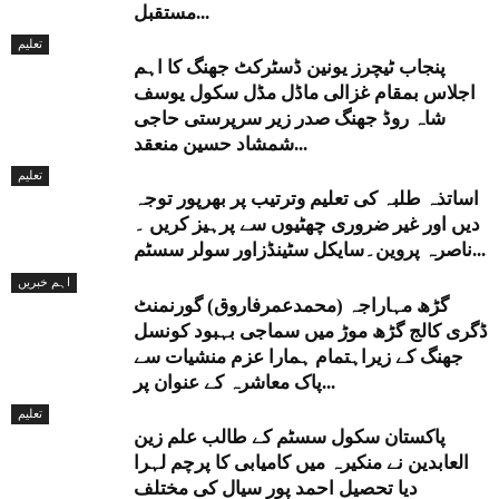
مستقبل...
تعلیم
پنجاب ٹیچرز یونین ڈسٹرکٹ جھنگ کا اہم
اجلاس بمقام غزالی ماڈل مڈل سکول یوسف
شاہ روڈ جھنگ صدر زیر سرپرستی حاجی
شمشاد حسین منعقد...
تعلیم
اساتذہ طلبہ کی تعلیم وترتیب پر بھرپور توجہ
دیں اور غیر ضروری چھٹیوں سے پرہیز کریں ۔
ناصرہ پروین۔سایکل سٹینڈزاور سولر سسٹم...
اہم خبریں
گڑھ مہاراجہ (محمدعمرفاروق) گورنمنٹ
ڈگری کالج گڑھ موڑ میں سماجی بہبود کونسل
جھنگ کے زیراہتمام ہمارا عزم منشیات سے
پاک معاشرہ کے عنوان پر...
تعلیم
پاکستان سکول سسٹم کے طالب علم زین
العابدین نے منکیرہ میں کامیابی کا پرچم لہرا
دیا تحصیل احمد پور سیال کی مختلف