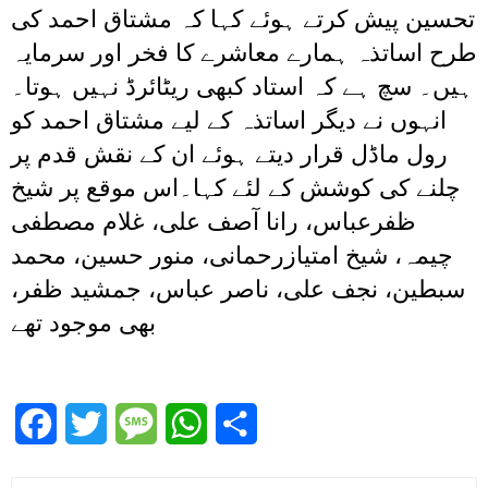
تحسین پیش کرتے ہوئے کہا کہ مشتاق احمد کی
طرح اساتذہ ہمارے معاشرے کا فخر اور سرمایہ
ہیں۔ سچ ہے کہ استاد کبھی ریٹائرڈ نہیں ہوتا۔
انہوں نے دیگر اساتذہ کے لیے مشتاق احمد کو
رول ماڈل قرار دیتے ہوئے ان کے نقش قدم پر
چلنے کی کوشش کے لئے کہا۔اس موقع پر شیخ
ظفرعباس، رانا آصف علی، غلام مصطفی
چیمہ، شیخ امتیازرحمانی، منور حسین، محمد
سبطین، نجف علی، ناصر عباس، جمشید ظفر،
بھی موجود تھے
Facebook
Twitter
Message
WhatsApp
Share