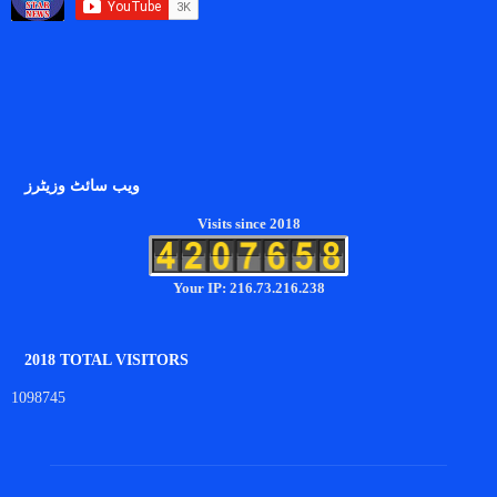
ویب سائٹ وزیٹرز
Visits since 2018
Your IP: 216.73.216.238
2018 TOTAL VISITORS
1098745