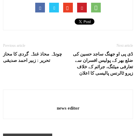
Previous article
Next article
ڈی پی او جھنگ ساجد حسین کی
چونڈہ محاذ غنڈہ گردی کا محاز
ضلع بھر کے پولیس افسران سے
تحریر : زبیر احمد صدیقی
تعارفی میٹنگ، جرائم کے خلاف
زیرو ٹالرنس پالیسی کا اعلان
news editor