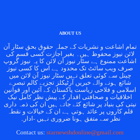
ABOUT US
تمام اشاعت و نشریات کے جملہِ حقوق بحق سٹار آن
لائن نیوز محفوظ ہیں۔ بغیر اجازت کسی قسم کی
اشاعت ممنوع ہے سٹار نیوز آن لائن کا یہ نیوز گروپ
صرف ویب سائٹ تک محدود ہے اس کا کسی نیوز
چینل سے کوئی تعلق نہیں سٹار نیوز آن لائن میں
شائع ہونے والے خبریں آرٹیکلز تجزیے کالم تبصرے
اسلامی و فلاحی ریاست پاکستان کے آئین اور قوانین
اخلاقیات و صحافتی اقدار کے پیش نظر کامل نیک
نیتی کی بنیاد پر شائع کئے جاتے ہیں ان کی ذمہ داری
قلم کاروں پر عائد ہوتی ہے ان کے خیالات و نقطہ
نظر سے متفق ہونا ضروری نہیں -ادارہ
Contact us:
starnewshdonline@gmail.com