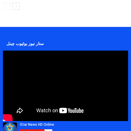
ستار نیوز یوٹیوب چینل