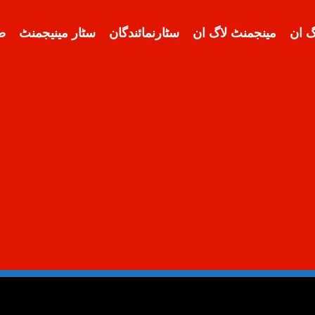
گ ان
مینجمنٹ لاگ ان
سٹارنمائندگان
سٹار مینیجمنٹ
ض
Star