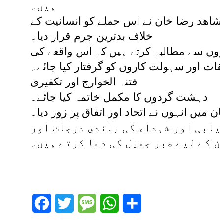
ہیں۔
شاهد رضا خان نے اس حملے کو انسانیت کے
خلاف بدترین جرم قرار دیا۔
اروں سے مطالبہ کرتے ہیں کہ ​اس واقعے کی
ت اور سہولت کاروں کو گرفتار کیا جائے۔
فتنہ الخوارج اور تکفیری
​دہشت گردوں کا مکمل خاتمہ کیا جائے۔
 میں انہوں نے اتحاد اور اتفاق پر زور دیا۔
یابی اور شہداء کی بلندی درجات اور
 کے لیے صبر جمیل کی دعا کرتے ہیں۔
Facebook
Twitter
Message
WhatsApp
Share