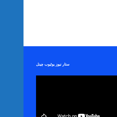
ستار نیوز یوٹیوب چینل