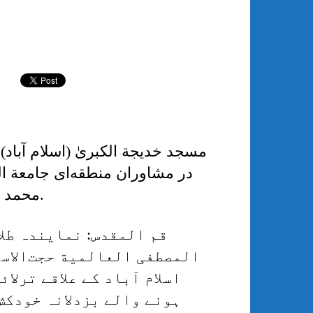
مسجد خدیجة الکبریٰ (اسلام آباد
در مشاوران منطقه‌ای جامعة ا
محمد شاهد رضا خان کی شدید الفاظ میں مذمت.
​قم المقدس: نمایندہ طل
المصطفی العالمیة حجت‌الاسل
اسلام آباد کے علاقے ترلا
ہونے والے بزدلانہ خودکش