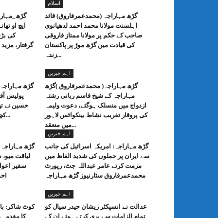
اسلام
گڑھ مہاراجہ (محمدعمرفاروق) قائد
گڑھ_مہارا
اہلسنت مولانا محمد احمد لدھیانوی
ایچ او تھا
صاحب کے حکم پر مولانا ممتاز فاروقی
کی بڑی
کی قیادت میں گڑھ موڑ پر پاکستان
گرفتار، مزید
زندہ...
اہم خبریں
گڑھ مہاراجہ( محمدعمرفاروق )گڑھ
گڑھ مہاراجہ
مہاراجہ کے شیخ قاسم ربانی رشتہ
پولیس آف
ازدواج میں منسلک ہوگئے، دعوت ولیمہ
حسین نے تھ
کی پروقار تقریب نشاط بینکواٹس لاہور
کچہری کا انعقاد کیا، جس میں...
میں منعقد...
اہم خبریں
گڑھ مہاراجہ: امریکہ اسرائیل کی جانب
گڑھ مہاراجہ 
سے ایران پر حملوں کی شدید الفاظ میں
لیاقت میو، 
مزمت کرتے عامر عبداللہ جٹ، رپورٹ
سفیر اعوا
محمدعمرفاروق سٹارنیوز گڑھ مہاراجہ
احم
اہم خبریں
عدالت نے انسپکٹر زیشان حیدر سیال کو
کوٹ شاکر: باپ
تمام الزامات سے بری کرتے ہوئے ان کے
کا مقدمہ د