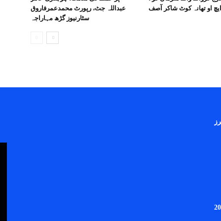
عبداللہ جٹ، رپورٹ محمدعمرفاروق
سٹارنیوز گڑھ مہاراجہ
رز
2