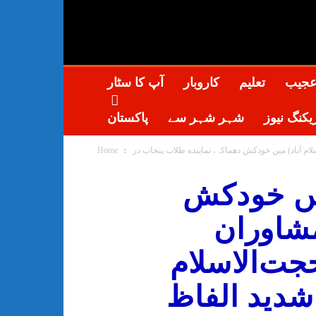
عجیب
تعلیم
کاروبار
آپ کا سٹار
یکنگ نیوز
شہر شہر سے
پاکستان
Home
میں خودکش
مشاوران
جت‌الاسلام
دید الفاظ