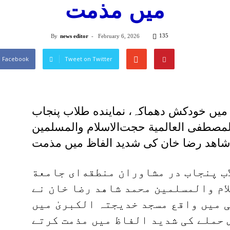
میں مذمت
135
By
news editor
-
February 6, 2026
n Facebook
Tweet on Twitter
) میں خودکش دھماکہ، نماینده طلاب پنجاب
لمصطفی العالمیة حجت‌الاسلام والمسلمین
اب پنجاب در مشاوران منطقه‌ای جامعة
ام والمسلمین محمد شاهد رضا خان نے
ئی میں واقع مسجد خدیجتہ الکبریٰ میں
 حملے کی شدید الفاظ میں مذمت کرتے