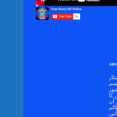
ABO
ٹار
قسم
یوز
کا
 آن
الم
ئین