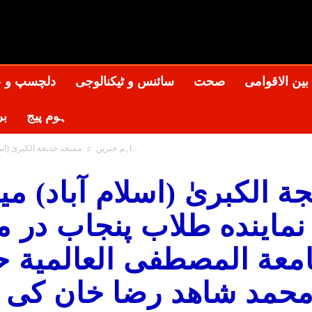
New
HD
Onli
بین الاقوامی
صحت
سائنس و ٹیکنالوجی
دلچسپ و 
ہوم پیج
بر
مسجد خدیجة الکبریٰ (اسلام آباد) میں خودکش دھماکہ، نماینده طلاب پنجاب در...
اہم خبریں
 الکبریٰ (اسلام آباد) 
نماینده طلاب پنجاب در 
معة المصطفی العالمیة ح
محمد شاهد رضا خان کی ش