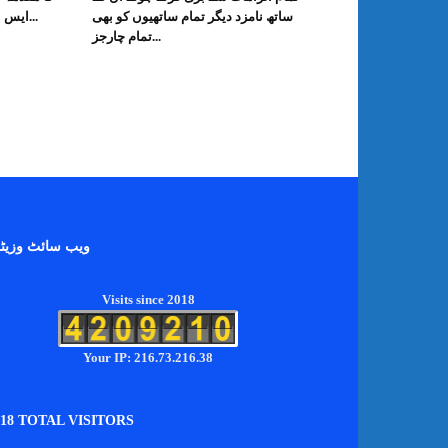
ساتھ نامزد دیگر تمام ساتھیوں کو بھی
ایس ایچ او تھانہ کوٹ شاکر آصف...
تمام چارجز...
ویب سائٹ وزیٹ
Visits since 2018
Your IP: 216.73.216.38
018 TOTAL VISITORS