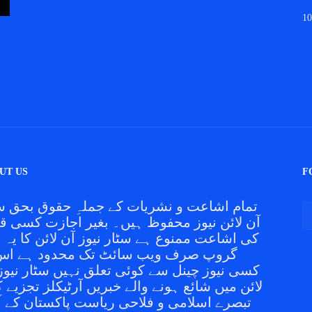
10
UT US
F
تمام اشاعت و نشریات کے جملہِ حقوق بحق س
آن لائن نیوز محفوظ ہیں۔ بغیر اجازت کسی 
کی اشاعت ممنوع ہے سٹار نیوز آن لائن کا یہ ن
گروپ صرف ویب سائٹ تک محدود ہے اس 
کسی نیوز چینل سے کوئی تعلق نہیں سٹار نیوز
لائن میں شائع ہونے والے خبریں آرٹیکلز تجزیے ک
تبصرے اسلامی و فلاحی ریاست پاکستان کے آ