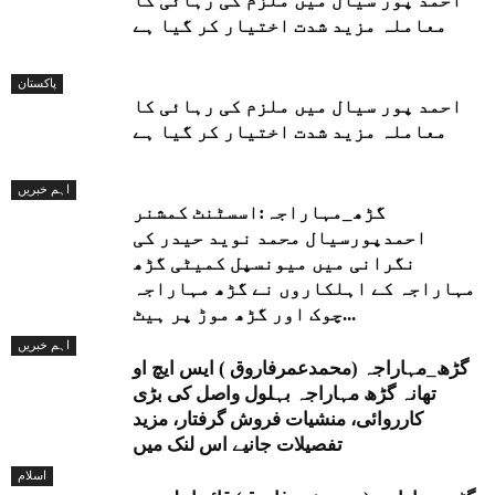
احمد پور سیال میں ملزم کی رہائی کا
معاملہ مزید شدت اختیار کر گیا ہے
پاکستان
احمد پور سیال میں ملزم کی رہائی کا
معاملہ مزید شدت اختیار کر گیا ہے
اہم خبریں
گڑھ_مہاراجہ:اسسٹنٹ کمشنر
احمدپورسیال محمد نوید حیدر کی
نگرانی میں میونسپل کمیٹی گڑھ
مہاراجہ کے اہلکاروں نے گڑھ مہاراجہ
چوک اور گڑھ موڑ پر ہیٹ...
اہم خبریں
گڑھ_مہاراجہ (محمدعمرفاروق ) ایس ایچ او
تھانہ گڑھ مہاراجہ بہلول واصل کی بڑی
کارروائی، منشیات فروش گرفتار، مزید
تفصیلات جانیے اس لنک میں
اسلام