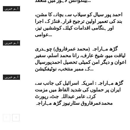
بینکواٹس لاہور میں منعقد...
اہم خبریں
احمد پور سیال کو سیلاب سے بچانے کا مشن،
بند کی تعمیر اولین ترجیح قرار۔فنڈز کے اجرا
اور ہنگامی اقدامات کیلئے کوششیں تیز،
عوامی...
اہم خبریں
گڑھ مہاراجہ (محمد عمرفاروق) چوہدری
لیاقت میو، شیخ عارف، رانا محمد اسلم، سفیر
اعوان و دیگر امن کمیٹی تحصیل احمدپورسیال
کے ممبر منتخب، نوٹیفکیشن...
اہم خبریں
گڑھ مہاراجہ: امریکہ اسرائیل کی جانب سے
ایران پر حملوں کی شدید الفاظ میں مزمت
کرتے عامر عبداللہ جٹ، رپورٹ
محمدعمرفاروق سٹارنیوز گڑھ مہاراجہ