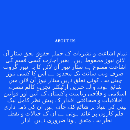
ABOUT US
تمام اشاعت و نشریات کے جملہِ حقوق بحق سٹار آن
لائن نیوز محفوظ ہیں۔ بغیر اجازت کسی قسم کی
اشاعت ممنوع ہے سٹار نیوز آن لائن کا یہ نیوز گروپ
صرف ویب سائٹ تک محدود ہے اس کا کسی نیوز
چینل سے کوئی تعلق نہیں سٹار نیوز آن لائن میں
شائع ہونے والے خبریں آرٹیکلز تجزیے کالم تبصرے
اسلامی و فلاحی ریاست پاکستان کے آئین اور قوانین
اخلاقیات و صحافتی اقدار کے پیش نظر کامل نیک
نیتی کی بنیاد پر شائع کئے جاتے ہیں ان کی ذمہ داری
قلم کاروں پر عائد ہوتی ہے ان کے خیالات و نقطہ
نظر سے متفق ہونا ضروری نہیں -ادارہ