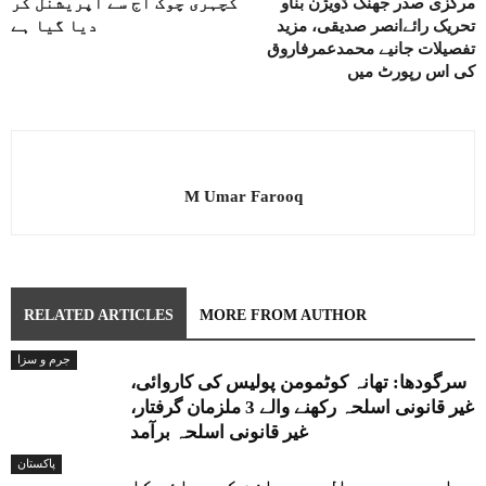
مرکزی صدر جھنگ ڈویژن بناو
کچہری چوک آج سے آپریشنل کر
تحریک رائےانصر صدیقی، مزید
دیا گیا ہے
تفصیلات جانیے محمدعمرفاروق
کی اس رپورٹ میں
M Umar Farooq
RELATED ARTICLES
MORE FROM AUTHOR
جرم و سزا
سرگودھا: تھانہ کوٹمومن پولیس کی کاروائی،
غیر قانونی اسلحہ رکھنے والے 3 ملزمان گرفتار،
غیر قانونی اسلحہ برآمد
پاکستان