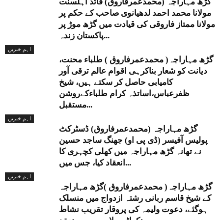
گڑھ مہاراجہ (محمدعمرفاروق) قائد اہلسنت
مولانا محمد احمد لدھیانوی صاحب کے حکم پر
مولانا ممتاز فاروقی کی قیادت میں گڑھ موڑ پر
پاکستان زندہ...
اہم خبریں
گڑھ مہاراجہ( محمدعمرفاروق ) طلباء محنت،
دیانت کو شعار بناکرہی اقوام عالم ترقی آور
کامیابی حاصل کر سکتے ہیں، شیخ
ظفرعباس،اساتذہ کرام طلباءکےروشن
مستقبل...
اہم خبریں
گڑھ مہاراجہ (محمدعمرفاروق) ڈسٹرکٹ
پولیس آفیسر (ڈی پی او) جھنگ ساجد حسین
نے تھانہ گڑھ مہاراجہ میں کھلی کچہری کا
انعقاد کیا، جس میں...
اہم خبریں
گڑھ مہاراجہ( محمدعمرفاروق )گڑھ مہاراجہ
کے شیخ قاسم ربانی رشتہ ازدواج میں منسلک
ہوگئے، دعوت ولیمہ کی پروقار تقریب نشاط