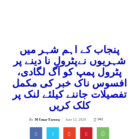
پنجاب کے اہم شہر میں
شہریوں نےپٹرول نا دینے پر
پٹرول پمپ کو آگ لگادی،
افسوس ناک خبر کی مکمل
تفصیلات جاننے کیلئے لنک پر
کلک کریں
941
By
M Umar Farooq
-
June 12, 2020