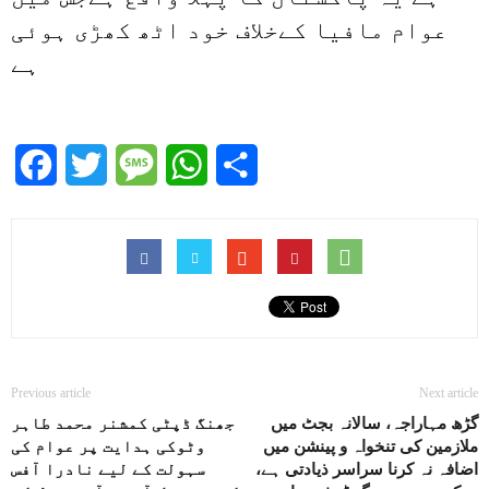
عوام مافیا کےخلاف خود اٹھ کھڑی ہوئی
ہے
Facebook
Twitter
Message
WhatsApp
Share
Previous article
Next article
گڑھ مہاراجہ، سالانہ بجٹ میں
جھنگ ڈپٹی کمشنر محمد طاہر
ملازمین کی تنخواہ و پینشن میں
وٹوکی ہدایت پر عوام کی
اضافہ نہ کرنا سراسر ذیادتی ہے،
سہولت کے لیے نادرا آفس