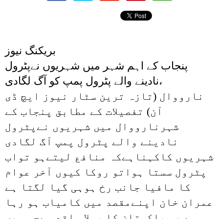
بریکنگ نیوز
پنجاب کے اہم شہر میں شہریوں نےپٹرول
نادینے والے پٹرول پمپ کو آگ لگادی،
نارووال (تازہ ترین سٹار نیوز ایچ ڈی
آن) تفصیلات کے مطابق ‏پنجاب کے
شہرنارووال میں شہریوں نےپٹرول
نادینے والے پٹرول پمپ آگ لگادی
شہریوں کاکہناہےکہ منافع لیتےہو تواب
پٹرول سستا ہواتو روکا کیوں آخر عوام
کا مافیا جانب رخ ہوہی گیا لگتا ہے
عمران خان اپنےمقصد میں کامیاب ہو رہا
ہے یہ پاکستان کا پہلا واقع ہےجس میں